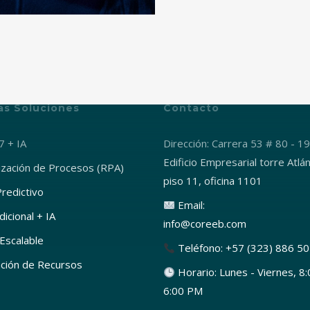
as Soluciones
Contacto
7 + IA
Dirección: Carrera 53 # 80 - 19
Edificio Empresarial torre Atlán
zación de Procesos (RPA)
piso 11, oficina 1101
Predictivo
Email:
icional + IA
info@coreeb.com
Escalable
Teléfono: +57 (323) 886 5
ción de Recursos
Horario: Lunes - Viernes, 8
6:00 PM