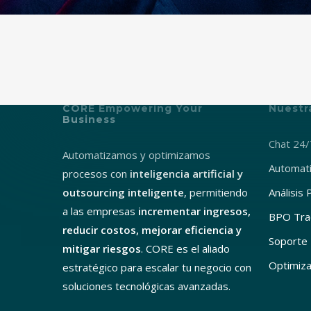
CORE Empowering Your
Nuestr
Business
Chat 24/
Automatizamos y optimizamos
Automati
procesos con
inteligencia artificial y
outsourcing inteligente
, permitiendo
Análisis 
a las empresas
incrementar ingresos,
BPO Trad
reducir costos, mejorar eficiencia y
Soporte 
mitigar riesgos
. CORE es el aliado
Optimiza
estratégico para escalar tu negocio con
soluciones tecnológicas avanzadas.